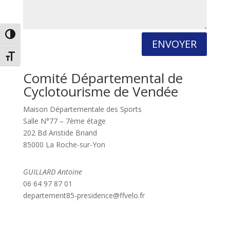
Passer en contraste élevé
ENVOYER
Changer la taille de la police
Comité Départemental de
Cyclotourisme de Vendée
Maison Départementale des Sports
Salle N°77 – 7ème étage
202 Bd Aristide Briand
85000 La Roche-sur-Yon
GUILLARD Antoine
06 64 97 87 01
departement85-presidence@ffvelo.fr