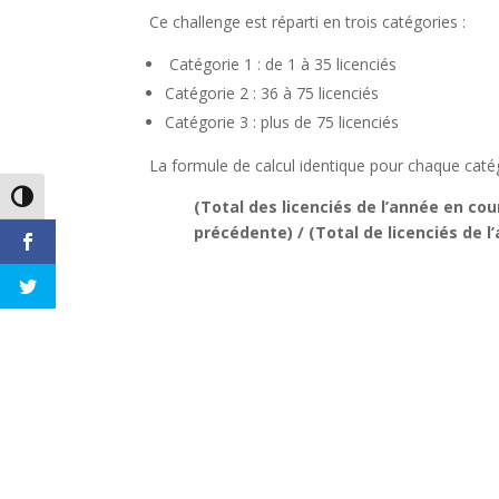
Ce challenge est réparti en trois catégories :
Catégorie 1 : de 1 à 35 licenciés
Catégorie 2 : 36 à 75 licenciés
Catégorie 3 : plus de 75 licenciés
La formule de calcul identique pour chaque catég
Passer en contraste élevé
(Total des licenciés de l’année en cour
précédente) / (Total de licenciés de 
Changer la taille de la police