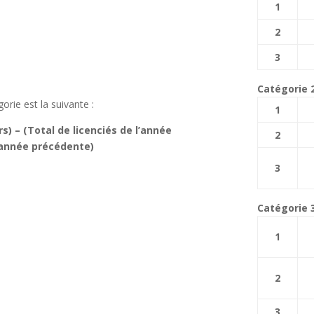
1
2
3
Catégorie 
orie est la suivante :
1
s) – (Total de licenciés de l’année
2
l’année précédente)
3
Catégorie 
1
2
3