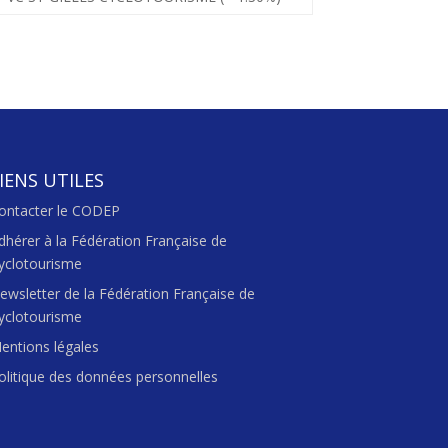
IENS UTILES
ontacter le CODEP
dhérer à la Fédération Française de
yclotourisme
ewsletter de la Fédération Française de
yclotourisme
entions légales
olitique des données personnelles