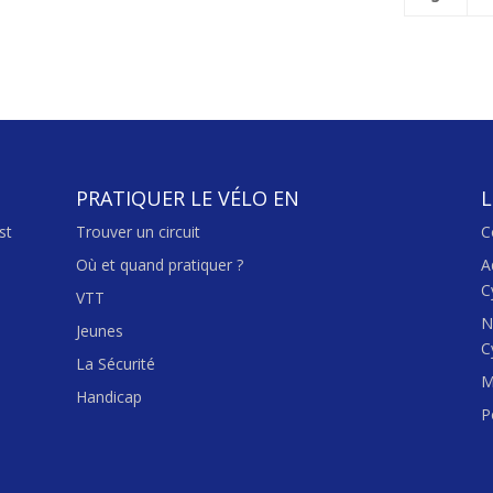
PRATIQUER LE VÉLO EN
L
st
Trouver un circuit
C
Où et quand pratiquer ?
A
C
VTT
N
Jeunes
C
La Sécurité
M
Handicap
P