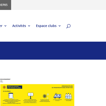
DEP85
er
Activités
Espace clubs