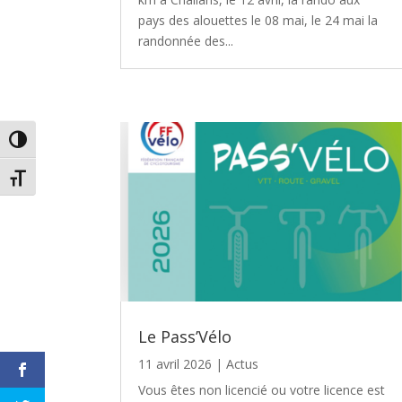
pays des alouettes le 08 mai, le 24 mai la
randonnée des...
Passer en contraste élevé
Changer la taille de la police
Le Pass’Vélo
11 avril 2026
|
Actus
Vous êtes non licencié ou votre licence est